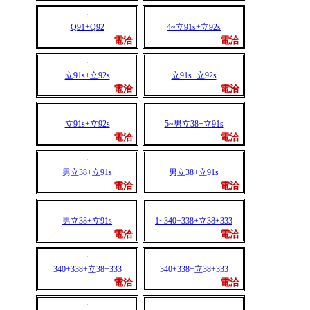
立111+立91N
立111+立91N
電洽
電洽
立111+立91N
1~立72+立71
電洽
電洽
立72+立71
立72+立71
電洽
電洽
立72+立71
2~91+92
電洽
電洽
91+92
91+92
電洽
電洽
91+92
3~Q91+Q92
電洽
電洽
Q91+Q92
Q91+Q92