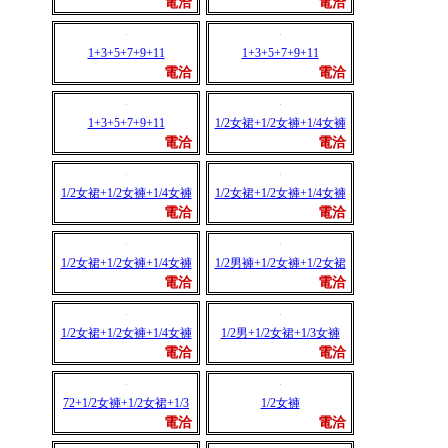
340+338+立38+333
2~338+立38+336+333
電洽
電洽
338+立38+336+333
338+立38+336+333
電洽
電洽
338+立38+336+333
3~立38+333
電洽
電洽
立38+333
立38+333
電洽
電洽
立38+333
4~立38
電洽
電洽
立38
立38
電洽
電洽