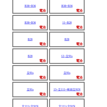
立91+立91S
8~立91N+111
電洽
電洽
立91N+111
立91N+111
電洽
電洽
立91N+111
9~B36+151
電洽
電洽
B36+151
B36+151
電洽
電洽
B36+151
10~B38+B36