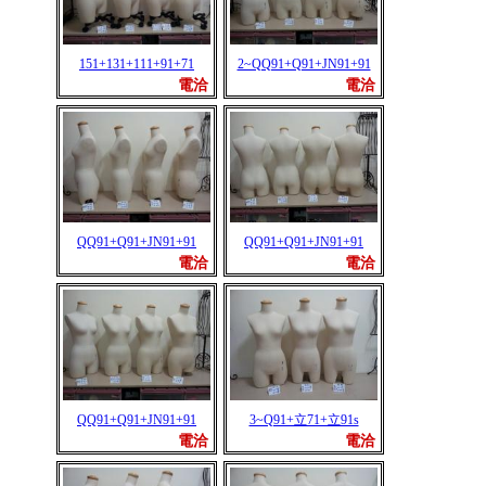
151+131+111+91+71
2~QQ91+Q91+JN91+91
電洽
電洽
QQ91+Q91+JN91+91
QQ91+Q91+JN91+91
電洽
電洽
QQ91+Q91+JN91+91
3~Q91+立71+立91s
電洽
電洽