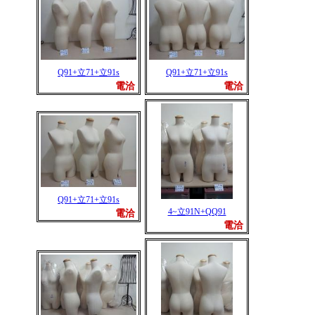
Q91+立71+立91s
Q91+立71+立91s
電洽
電洽
Q91+立71+立91s
4~立91N+QQ91
電洽
電洽