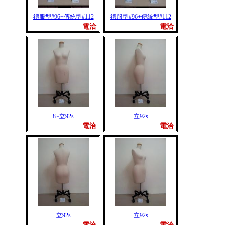
禮服型#96+傳統型#112
禮服型#96+傳統型#112
電洽
電洽
8~立92s
立92s
電洽
電洽
立92s
立92s